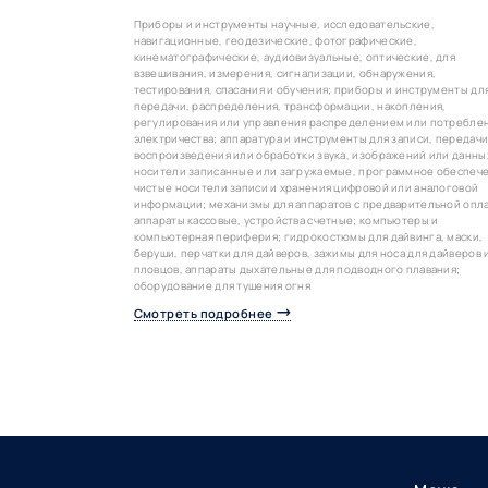
Приборы и инструменты научные, исследовательские,
навигационные, геодезические, фотографические,
кинематографические, аудиовизуальные, оптические, для
взвешивания, измерения, сигнализации, обнаружения,
тестирования, спасания и обучения; приборы и инструменты дл
передачи, распределения, трансформации, накопления,
регулирования или управления распределением или потребле
электричества; аппаратура и инструменты для записи, передачи
воспроизведения или обработки звука, изображений или данны
носители записанные или загружаемые, программное обеспеч
чистые носители записи и хранения цифровой или аналоговой
информации; механизмы для аппаратов с предварительной опл
аппараты кассовые, устройства счетные; компьютеры и
компьютерная периферия; гидрокостюмы для дайвинга, маски,
беруши, перчатки для дайверов, зажимы для носа для дайверов 
пловцов, аппараты дыхательные для подводного плавания;
оборудование для тушения огня
Смотреть подробнее