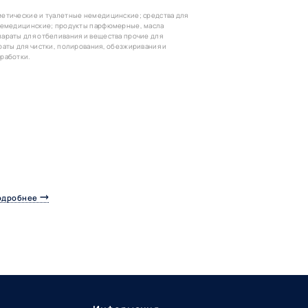
етические и туалетные немедицинские; средства для
 немедицинские; продукты парфюмерные, масла
араты для отбеливания и вещества прочие для
раты для чистки, полирования, обезжиривания и
работки.
одробнее