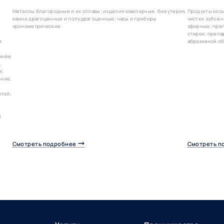
Металлы благородные и их сплавы; изделия ювелирные, бижутерия,
Продукты косм
камни драгоценные и полудрагоценные; часы и приборы
чистки зубов
хронометрические.
эфирные; преп
стирки; препа
я
абразивной об
нием
,
х;
ение,
атой;
и
Смотреть подробнее
Смотреть п