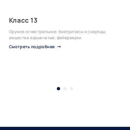
Класс 13
Оружие огнестрельное; боеприпасы и снаряды;
К
вещества взрывчатые; фейерверки.
т
п
Смотреть подробнее
т
и
п
в
С