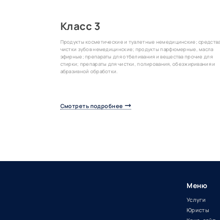
Класс 3
Продукты косметические и туалетные немедицинские; средства
чистки зубов немедицинские; продукты парфюмерные, масла
эфирные; препараты для отбеливания и вещества прочие для
стирки; препараты для чистки, полирования, обезжиривания и
абразивной обработки.
Смотреть подробнее
Меню
Услуги
Юристы