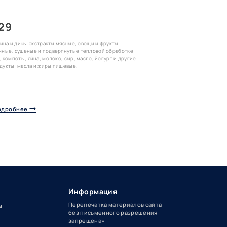
29
тица и дичь; экстракты мясные; овощи и фрукты
нные, сушеные и подвергнутые тепловой обработке;
, компоты; яйца; молоко, сыр, масло, йогурт и другие
укты; масла и жиры пищевые.
одробнее
Информация
Перепечатка материалов сайта
ы
без письменного разрешения
запрещена»