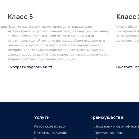
Класс 5
Класс 
 для
Изделия фармацевтические, препараты медицинские и
Мясо, рыба, п
ветеринарные; изделия гигиенические для медицинских целей;
консервирова
питание диетическое и вещества для медицинских или
желе, варенье
ветеринарных целей, питание детское; добавки пищевые для
молочные прод
человека и животных; пластыри, материалы перевязочные;
материалы для пломбирования зубов и изготовления зубных
слепков; средства дезинфицирующие; препараты для уничтожения
вредных животных; фунгициды, гербициды.
Смотреть подробнее
Смотреть п
Услуги
Преимущества
Авторское право
Лицензии и сертификат
Патенты на дизайн
Доступная цена