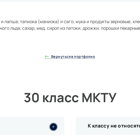
ы и лапша; тапиока (маниока) и саго; мука и продукты зерновые; хл
ого льда; сахар, мед, сироп из патоки; дрожжи, порошки пекарные
Вернуться в портфолио
30 класс МКТУ
К классу не относят