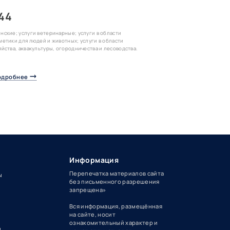
44
нские; услуги ветеринарные; услуги в области
метики для людей и животных; услуги в области
яйства, аквакультуры, огородничества и лесоводства.
одробнее
Информация
Перепечатка материалов сайта
ы
без письменного разрешения
запрещена»
Вся информация, размещённая
на сайте, носит
ознакомительный характер и
д