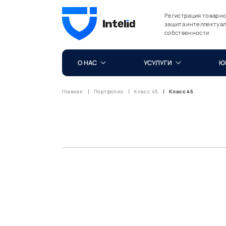
Регистрация товарно
защита интеллектуа
собственности
О НАС
УСУЛУГИ
Ю
Главная
Портфолио
Класс 45
Класс 45