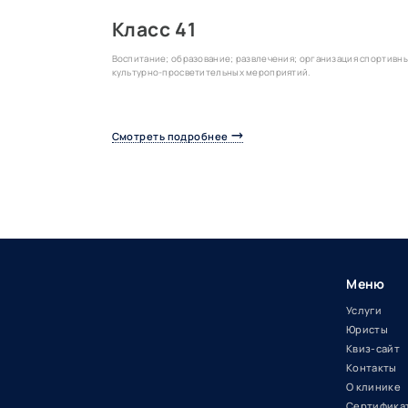
Класс 41
Воспитание; образование; развлечения; организация спортивны
культурно-просветительных мероприятий.
Смотреть подробнее
Меню
Услуги
Юристы
Квиз-сайт
Контакты
О клинике
Сертифика