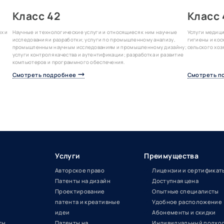
Класс 42
Класс 
х и
Научные и технологические услуги и относящиеся к ним научные
Услуги медици
исследования и разработки; услуги по промышленному анализу,
гигиены и кос
промышленным научным исследованиям и промышленному дизайну;
сельского хоз
услуги контроля качества и аутентификации; разработка и развитие
компьютеров и программного обеспечения.
Смотреть подробнее
Смотреть п
Услуги
Преимущества
Авторское право
Лицензии и сертификат
Патенты на дизайн
Доступная цена
Проектирование
Опытные специалисты
патента и креативные
Удобное расположение
идеи
Абонементы и скидки
ты
Патенты на
Индивидуальный подхо