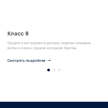
С
п
С
Класс 8
Орудия и инструменты ручные; изделия ножевые,
вилки и ложки; оружие холодное; бритвы.
Смотреть подробнее