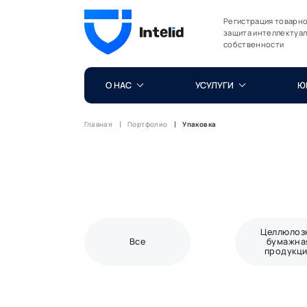
Регистрация товарно
защита интеллектуа
собственности
О НАС
УСУЛУГИ
Ю
Главная
Портфолио
Упаковка
Целлюлоз
Все
бумажна
продукц