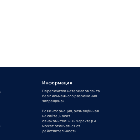
Информация
Перепечатка материалов сайта
ы
без письменного разрешения
запрещена»
Вся информация, размещённая
на сайте, носит
ознакомительный характер и
д
может отличаться от
действительности.