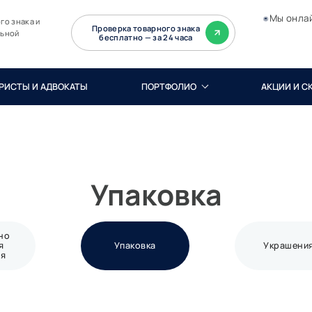
Мы онла
го знака и
Проверка товарного знака
льной
бесплатно — за 24 часа
РИСТЫ И АДВОКАТЫ
ПОРТФОЛИО
АКЦИИ И С
Упаковка
но
я
Упаковка
Украшени
ия