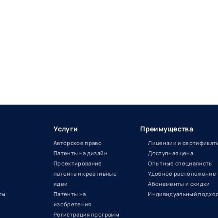
Услуги
Преимущества
Авторское право
Лицензии и сертификат
Патенты на дизайн
Доступная цена
Проектирование
Опытные специалисты
патента и креативные
Удобное расположение
идеи
Абонементы и скидки
ты
Патенты на
Индивидуальный подхо
изобретения
Регистрация программ