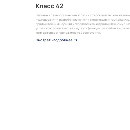
Класс 42
Научные и технологические услуги и относящиеся к ним научны
исследования и разработки; услуги по промышленному анализу
промышленным научным исследованиям и промышленному диза
услуги контроля качества и аутентификации; разработка и разв
компьютеров и программного обеспечения.
Смотреть подробнее