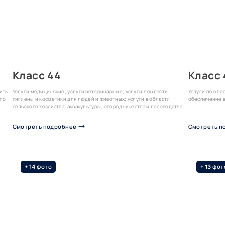
Класс 44
Класс 
щиты
Услуги медицинские; услуги ветеринарные; услуги в области
Услуги по об
 по
гигиены и косметики для людей и животных; услуги в области
обеспечение 
сельского хозяйства, аквакультуры, огородничества и лесоводства.
Смотреть подробнее
Смотреть п
+
фото
+
фот
14
13