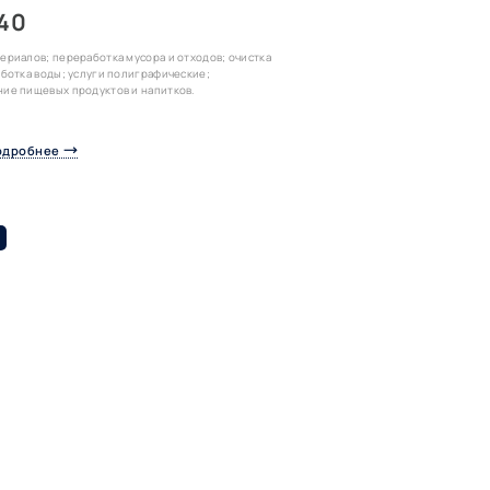
 40
ериалов; переработка мусора и отходов; очистка
аботка воды; услуги полиграфические;
ие пищевых продуктов и напитков.
одробнее