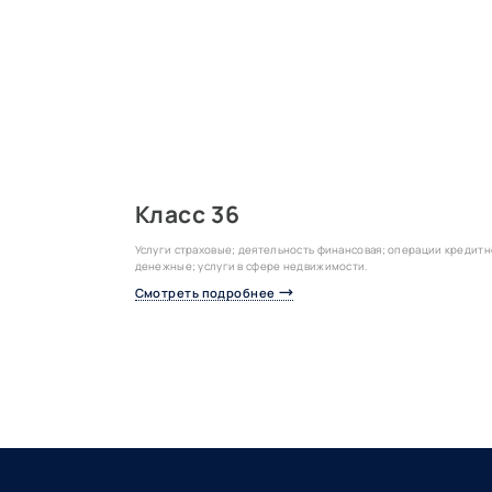
Класс 36
Услуги страховые; деятельность финансовая; операции кредитн
денежные; услуги в сфере недвижимости.
Смотреть подробнее