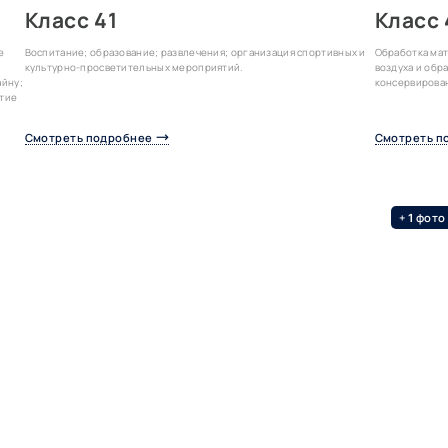
Класс 41
Класс
е
Воспитание; образование; развлечения; организация спортивных и
Обработка мат
,
культурно-просветительных мероприятий.
воздуха и обр
йну;
консервирован
итие
Смотреть подробнее
Смотреть п
+
фото
1