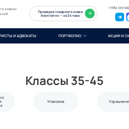
Мы онла
го знака и
Проверка товарного знака
льной
бесплатно — за 24 часа
РИСТЫ И АДВОКАТЫ
ПОРТФОЛИО
АКЦИИ И С
Классы 35-45
но
я
Упаковка
Украшени
ия