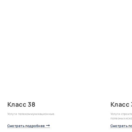
Класс 38
Класс 
Услуги телекоммуникационные.
Услуги строит
полезных иско
Смотреть подробнее
Смотреть п