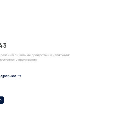
43
еспечению пищевыми продуктами и напитками;
временного проживания.
одробнее
о