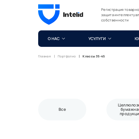
Регистрация товарно
защита интеллектуа
собственности
О НАС
УСУЛУГИ
Ю
Главная
Портфолио
Классы 35-45
Целлюлоз
Все
бумажна
продукц