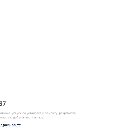
37
ельные; услуги по установке и ремонту; разработка
паемых, добыча нефти и газа.
одробнее