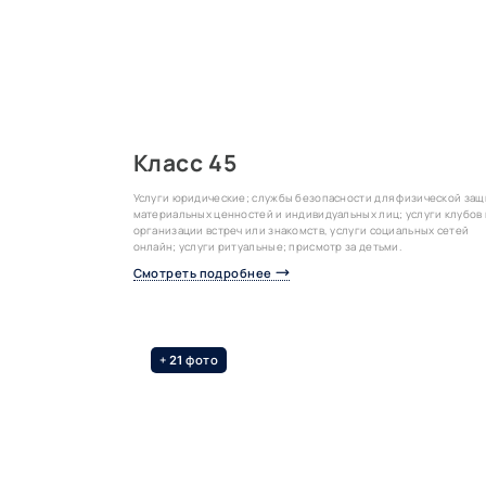
Класс 45
Услуги юридические; службы безопасности для физической за
материальных ценностей и индивидуальных лиц; услуги клубов
организации встреч или знакомств, услуги социальных сетей
онлайн; услуги ритуальные; присмотр за детьми.
Смотреть подробнее
+
фото
21