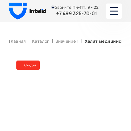
Звоните
Пн-Пт:
9 - 22
+7 499 325-70-01
О НАС
Главная
Каталог
Значение 1
Халат медицинский
УСУЛУГИ
ЮРИСТЫ И АДВОКАТЫ
Скидка
ПОРТФОЛИО
АКЦИИ И СКИДКИ
СТАТЬИ
КОНТАКТЫ